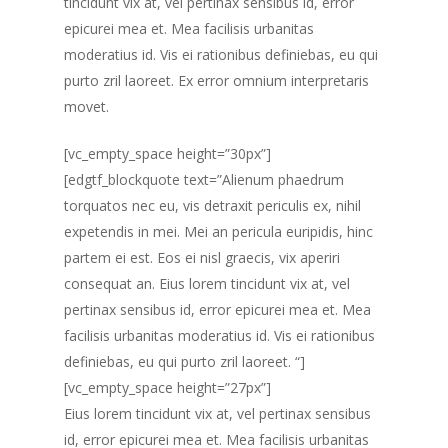
tincidunt vix at, vel pertinax sensibus id, error
epicurei mea et. Mea facilisis urbanitas
moderatius id. Vis ei rationibus definiebas, eu qui
purto zril laoreet. Ex error omnium interpretaris
movet.
[vc_empty_space height=”30px”]
[edgtf_blockquote text=”Alienum phaedrum
torquatos nec eu, vis detraxit periculis ex, nihil
expetendis in mei. Mei an pericula euripidis, hinc
partem ei est. Eos ei nisl graecis, vix aperiri
consequat an. Eius lorem tincidunt vix at, vel
pertinax sensibus id, error epicurei mea et. Mea
facilisis urbanitas moderatius id. Vis ei rationibus
definiebas, eu qui purto zril laoreet. “]
[vc_empty_space height=”27px”]
Eius lorem tincidunt vix at, vel pertinax sensibus
id, error epicurei mea et. Mea facilisis urbanitas