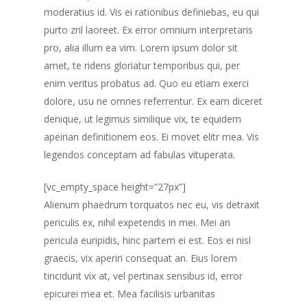
moderatius id. Vis ei rationibus definiebas, eu qui
purto zril laoreet. Ex error omnium interpretaris
pro, alia illum ea vim. Lorem ipsum dolor sit
amet, te ridens gloriatur temporibus qui, per
enim veritus probatus ad. Quo eu etiam exerci
dolore, usu ne omnes referrentur. Ex eam diceret
denique, ut legimus similique vix, te equidem
apeirian definitionem eos. Ei movet elitr mea. Vis
legendos conceptam ad fabulas vituperata.
[vc_empty_space height=”27px”]
Alienum phaedrum torquatos nec eu, vis detraxit
periculis ex, nihil expetendis in mei. Mei an
pericula euripidis, hinc partem ei est. Eos ei nisl
graecis, vix aperiri consequat an. Eius lorem
tincidunt vix at, vel pertinax sensibus id, error
epicurei mea et. Mea facilisis urbanitas