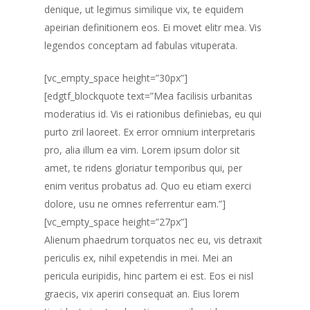
denique, ut legimus similique vix, te equidem
apeirian definitionem eos. Ei movet elitr mea. Vis
legendos conceptam ad fabulas vituperata.
[vc_empty_space height=”30px”]
[edgtf_blockquote text=”Mea facilisis urbanitas
moderatius id. Vis ei rationibus definiebas, eu qui
purto zril laoreet. Ex error omnium interpretaris
pro, alia illum ea vim. Lorem ipsum dolor sit
amet, te ridens gloriatur temporibus qui, per
enim veritus probatus ad. Quo eu etiam exerci
dolore, usu ne omnes referrentur eam.”]
[vc_empty_space height=”27px”]
Alienum phaedrum torquatos nec eu, vis detraxit
periculis ex, nihil expetendis in mei. Mei an
pericula euripidis, hinc partem ei est. Eos ei nisl
graecis, vix aperiri consequat an. Eius lorem